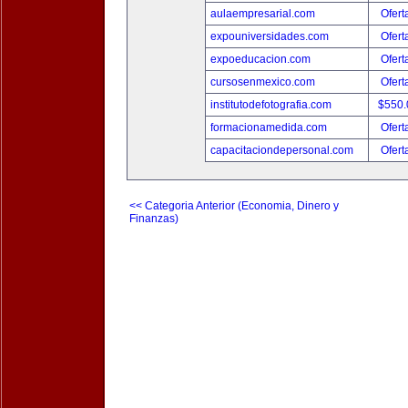
aulaempresarial.com
Ofert
expouniversidades.com
Ofert
expoeducacion.com
Ofert
cursosenmexico.com
Ofert
institutodefotografia.com
$550
formacionamedida.com
Ofert
capacitaciondepersonal.com
Ofert
<< Categoria Anterior (Economia, Dinero y
Finanzas)