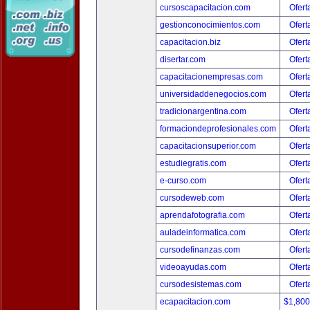
cursoscapacitacion.com
Ofert
gestionconocimientos.com
Ofert
capacitacion.biz
Ofert
disertar.com
Ofert
capacitacionempresas.com
Ofert
universidaddenegocios.com
Ofert
tradicionargentina.com
Ofert
formaciondeprofesionales.com
Ofert
capacitacionsuperior.com
Ofert
estudiegratis.com
Ofert
e-curso.com
Ofert
cursodeweb.com
Ofert
aprendafotografia.com
Ofert
auladeinformatica.com
Ofert
cursodefinanzas.com
Ofert
videoayudas.com
Ofert
cursodesistemas.com
Ofert
ecapacitacion.com
$1,80