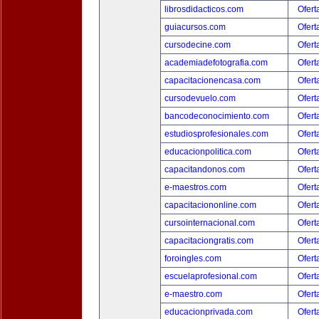
librosdidacticos.com
Ofert
guiacursos.com
Ofert
cursodecine.com
Ofert
academiadefotografia.com
Ofert
capacitacionencasa.com
Ofert
cursodevuelo.com
Ofert
bancodeconocimiento.com
Ofert
estudiosprofesionales.com
Ofert
educacionpolitica.com
Ofert
capacitandonos.com
Ofert
e-maestros.com
Ofert
capacitaciononline.com
Ofert
cursointernacional.com
Ofert
capacitaciongratis.com
Ofert
foroingles.com
Ofert
escuelaprofesional.com
Ofert
e-maestro.com
Ofert
educacionprivada.com
Ofert