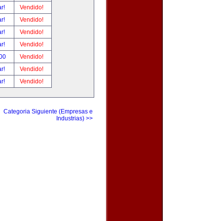
ar!
Vendido!
ar!
Vendido!
ar!
Vendido!
ar!
Vendido!
.00
Vendido!
ar!
Vendido!
ar!
Vendido!
Categoria Siguiente (Empresas e
Industrias) >>