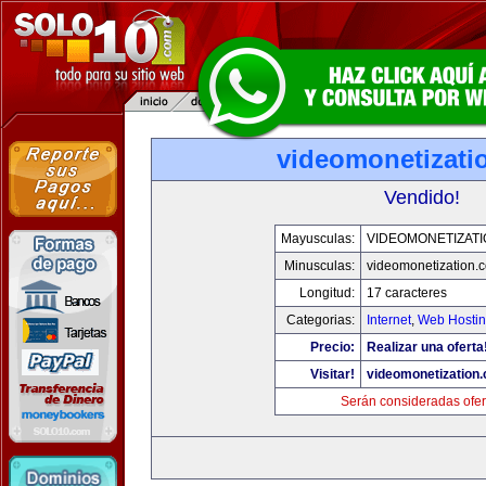
videomonetizati
Vendido!
Mayusculas:
VIDEOMONETIZAT
Minusculas:
videomonetization.
Longitud:
17 caracteres
Categorias:
Internet
,
Web Hostin
Precio:
Realizar una oferta
Visitar!
videomonetization
Serán consideradas ofer