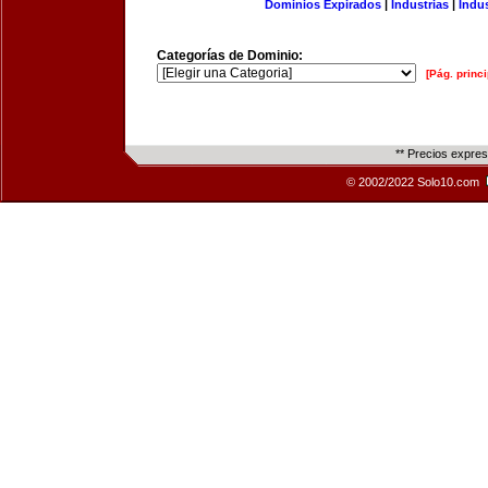
Dominios Expirados
|
Industrias
|
Indu
Categorías de Dominio:
[Pág. princi
** Precios expre
© 2002/2022 Solo10.com