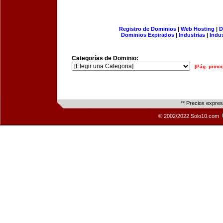
Registro de Dominios
|
Web Hosting
|
D
Dominios Expirados
|
Industrias
|
Indu
Categorías de Dominio:
[Pág. princi
** Precios expre
© 2002/2022 Solo10.com