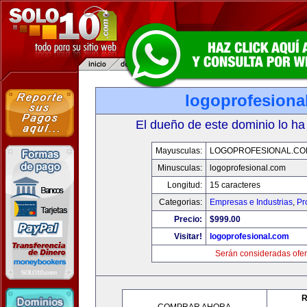
logoprofesiona
El dueño de este dominio lo ha
Mayusculas:
LOGOPROFESIONAL.CO
Minusculas:
logoprofesional.com
Longitud:
15 caracteres
Categorias:
Empresas e Industrias
,
Pr
Precio:
$999.00
Visitar!
logoprofesional.com
Serán consideradas ofer
R