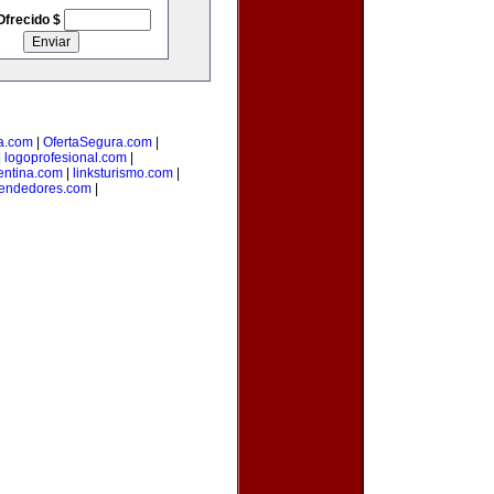
Ofrecido $
a.com
|
OfertaSegura.com
|
|
logoprofesional.com
|
entina.com
|
linksturismo.com
|
endedores.com
|