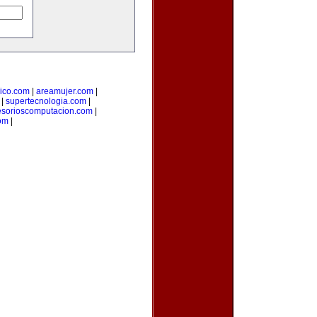
ico.com
|
areamujer.com
|
|
supertecnologia.com
|
esorioscomputacion.com
|
com
|