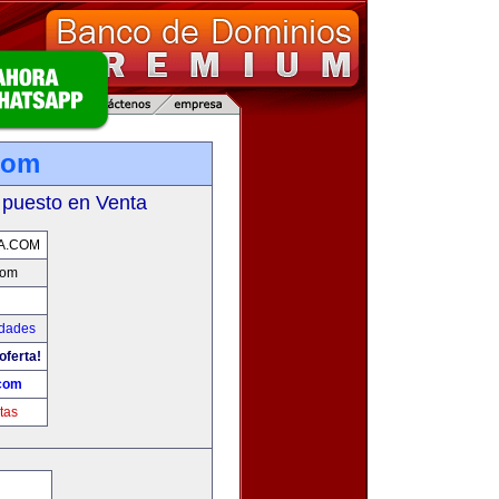
com
 puesto en Venta
A.COM
com
udades
oferta!
.com
tas