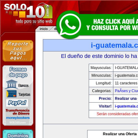
i-guatemala.
El dueño de este dominio lo ha
Mayusculas:
I-GUATEMAL
Minusculas:
i-guatemala.
Longitud:
11 caracteres
Categorias:
PaÃ­ses y Ci
Precio:
Realizar una 
Visitar!
i-guatemala
Serán consideradas ofer
Realizar una Oferta