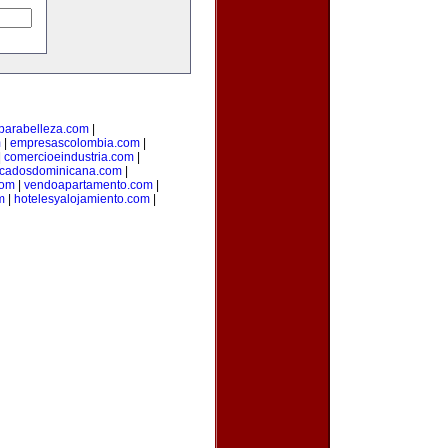
parabelleza.com
|
m
|
empresascolombia.com
|
|
comercioeindustria.com
|
ficadosdominicana.com
|
com
|
vendoapartamento.com
|
m
|
hotelesyalojamiento.com
|