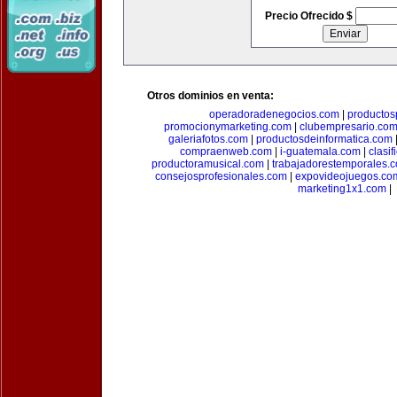
Precio Ofrecido $
Otros dominios en venta:
operadoradenegocios.com
|
productos
promocionymarketing.com
|
clubempresario.co
galeriafotos.com
|
productosdeinformatica.com
compraenweb.com
|
i-guatemala.com
|
clasi
productoramusical.com
|
trabajadorestemporales.
consejosprofesionales.com
|
expovideojuegos.co
marketing1x1.com
|