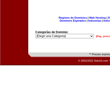
Registro de Dominios
|
Web Hosting
|
D
Dominios Expirados
|
Industrias
|
Indu
Categorías de Dominio:
[Pág. princi
** Precios expre
© 2002/2022 Solo10.com