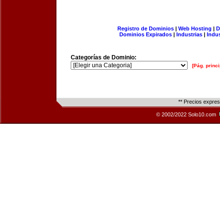
Registro de Dominios
|
Web Hosting
|
D
Dominios Expirados
|
Industrias
|
Indu
Categorías de Dominio:
[Pág. princi
** Precios expre
© 2002/2022 Solo10.com