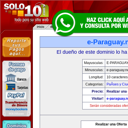
e-Paraguay.
El dueño de este dominio lo ha
Mayusculas:
E-PARAGUAY
Minusculas:
e-paraguay.n
Longitud:
10 caracteres
Categorias:
PaÃ­ses y Ci
Precio:
Realizar una 
Visitar!
e-paraguay.n
Serán consideradas ofer
Realizar una Oferta