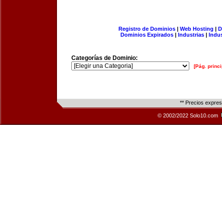
Registro de Dominios
|
Web Hosting
|
D
Dominios Expirados
|
Industrias
|
Indu
Categorías de Dominio:
[Pág. princi
** Precios expre
© 2002/2022 Solo10.com