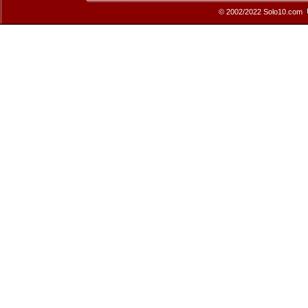
© 2002/2022 Solo10.com