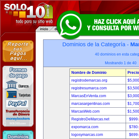
Dominios de la Categoría -
Mar
40 dominios en esta categ
Mostrando 1 de 40
Nombre de Dominio
Precio
registrodemarcas.org
$5,00
registresumarca.com
$3,50
MarcasEnVenta.com
$3,00
marcasargentinas.com
$1,70
MarcasWeb.com
$1,50
RegistroDeMarcas.net
$999
expomarca.com
$780
logosymarcas.com
$699