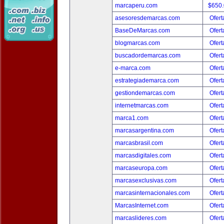
marcaperu.com
$650
asesoresdemarcas.com
Ofert
BaseDeMarcas.com
Ofert
blogmarcas.com
Ofert
buscadordemarcas.com
Ofert
e-marca.com
Ofert
estrategiademarca.com
Ofert
gestiondemarcas.com
Ofert
internetmarcas.com
Ofert
marca1.com
Ofert
marcasargentina.com
Ofert
marcasbrasil.com
Ofert
marcasdigitales.com
Ofert
marcaseuropa.com
Ofert
marcasexclusivas.com
Ofert
marcasinternacionales.com
Ofert
MarcasInternet.com
Ofert
marcaslideres.com
Ofert